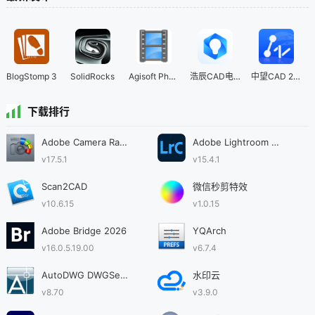
BlogStomp 3
SolidRocks
Agisoft PhotoScan
浩辰CAD电气 2027
中望CAD 2023
下载排行
Adobe Camera Raw 2025(ACR17)
Adobe Lightroom Classic 2026
v17.5.1
v15.4.1
Scan2CAD
微信秒剪特效
v10.6.15
v1.0.15
Adobe Bridge 2026
YQArch
v16.0.5.19.00
v6.7.4
AutoDWG DWGSee CAD 2026
水印云
v8.70
v3.9.0