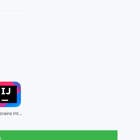
Jetbrains IntelliJ IDEA
助