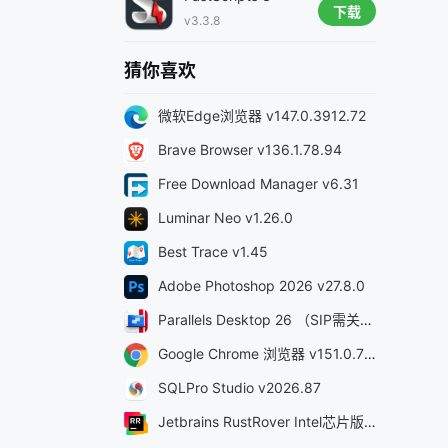
下载
v3.3.8
猜你喜欢
微软Edge浏览器 v147.0.3912.72
Brave Browser v136.1.78.94
Free Download Manager v6.31
Luminar Neo v1.26.0
Best Trace v1.45
Adobe Photoshop 2026 v27.8.0
Parallels Desktop 26 （SIP需关闭） v26.3.0-57392
Google Chrome 浏览器 v151.0.7922.72
SQLPro Studio v2026.87
Jetbrains RustRover Intel芯片版 v2026.2