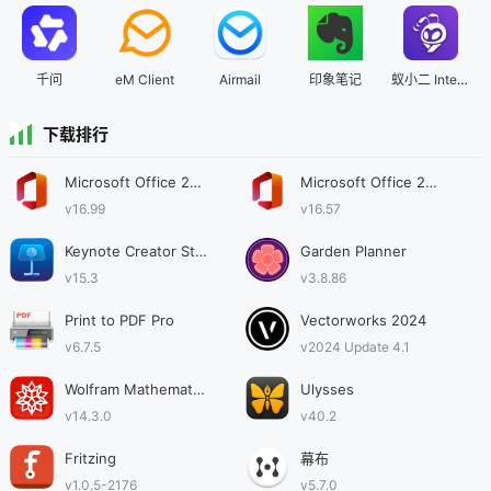
千问
eM Client
Airmail
印象笔记
蚁小二 Intel芯片版
下载排行
Microsoft Office 2024
Microsoft Office 2021
v16.99
v16.57
Keynote Creator Studio
Garden Planner
v15.3
v3.8.86
Print to PDF Pro
Vectorworks 2024
v6.7.5
v2024 Update 4.1
Wolfram Mathematica
Ulysses
v14.3.0
v40.2
Fritzing
幕布
v1.0.5-2176
v5.7.0