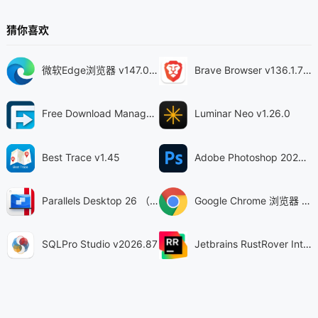
猜你喜欢
微软Edge浏览器 v147.0.3912.72
Brave Browser v136.1.78.94
Free Download Manager v6.31
Luminar Neo v1.26.0
Best Trace v1.45
Adobe Photoshop 2026 v27.8.0
Parallels Desktop 26 （SIP需关闭） v26.3.0-57392
Google Chrome 浏览器 v151.0.7922.72
SQLPro Studio v2026.87
Jetbrains RustRover Intel芯片版 v2026.2