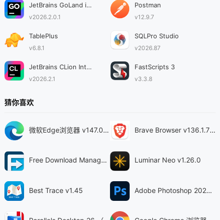
JetBrains GoLand intel版
Postman
v2026.2.0.1
v12.9.7
TablePlus
SQLPro Studio
v6.8.1
v2026.87
JetBrains CLion Intel芯片版
FastScripts 3
v2026.2.1
v3.3.8
猜你喜欢
微软Edge浏览器 v147.0.3912.72
Brave Browser v136.1.78.94
Free Download Manager v6.31
Luminar Neo v1.26.0
Best Trace v1.45
Adobe Photoshop 2026 v27.8.0