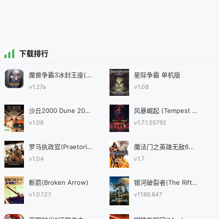
下载排行
魔兽争霸3冰封王座(WarcraftⅢ)
星际争霸 单机版
v1.27a
v1.08
沙丘2000 Dune 2000Long Live the Fighters
风暴崛起 (Tempest Rising)
v1.06
v1.7.1.55792
罗马执政官(Praetorians - HD Remaster)
魔法门之英雄无敌6黑暗之影
v1.04
v1.7
断箭(Broken Arrow)
银河破裂者(The Riftbreaker)
v1.0.12.1
v1186.847