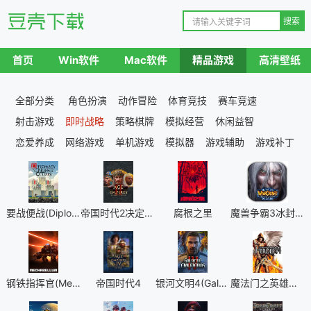
首页
Win软件
Mac软件
精品游戏
高清壁纸
全部分类
角色扮演
动作冒险
体育竞技
赛车竞速
射击游戏
即时战略
策略棋牌
模拟经营
休闲益智
恋爱养成
网络游戏
单机游戏
模拟器
游戏辅助
游戏补丁
要战便战(Diplomacy is Not an Option)
帝国时代2决定版（Age of Empires II: Definitive Edition）
腐根之里
魔兽争霸3冰封王座(WarcraftⅢ)
钢铁指挥官(Mechabellum)
帝国时代4
银河文明4(Galactic Civilizations 4)
魔法门之英雄无敌6黑暗之影